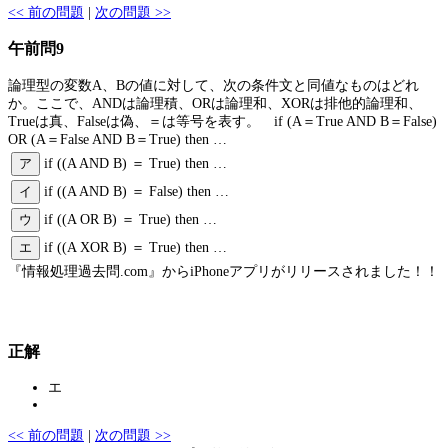
<< 前の問題
|
次の問題 >>
午前問9
論理型の変数A、Bの値に対して、次の条件文と同値なものはどれ
か。ここで、ANDは論理積、ORは論理和、XORは排他的論理和、
Trueは真、Falseは偽、＝は等号を表す。 if (A＝True AND B＝False)
OR (A＝False AND B＝True) then …
ア
if ((A AND B) ＝ True) then …
イ
if ((A AND B) ＝ False) then …
ウ
if ((A OR B) ＝ True) then …
エ
if ((A XOR B) ＝ True) then …
『情報処理過去問.com』からiPhoneアプリがリリースされました！！
正解
エ
<< 前の問題
|
次の問題 >>