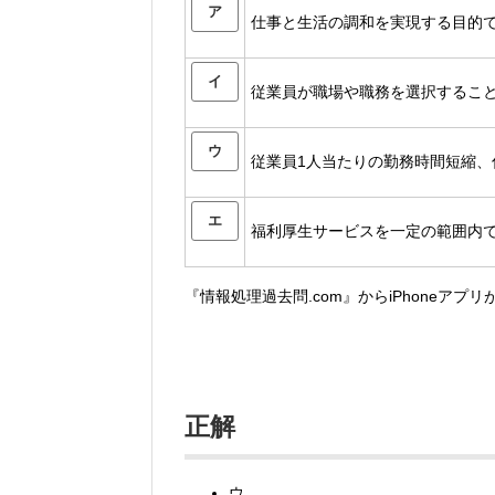
ア
仕事と生活の調和を実現する目的
イ
従業員が職場や職務を選択するこ
ウ
従業員1人当たりの勤務時間短縮
エ
福利厚生サービスを一定の範囲内
『情報処理過去問.com』からiPhoneアプ
正解
ウ