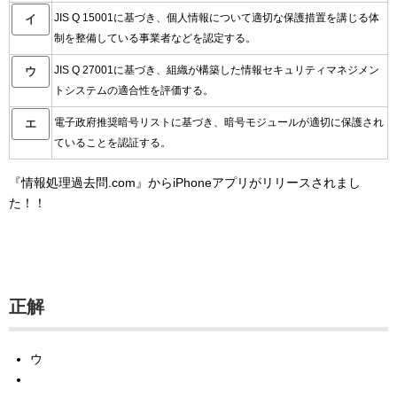
JIS Q 15001に基づき、個人情報について適切な保護措置を講じる体
イ
制を整備している事業者などを認定する。
JIS Q 27001に基づき、組織が構築した情報セキュリティマネジメン
ウ
トシステムの適合性を評価する。
電子政府推奨暗号リストに基づき、暗号モジュールが適切に保護され
エ
ていることを認証する。
『情報処理過去問.com』からiPhoneアプリがリリースされまし
た！！
正解
ウ