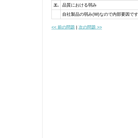
エ.
品質における弱み
自社製品の弱み(W)なので内部要因で
<< 前の問題
|
次の問題 >>