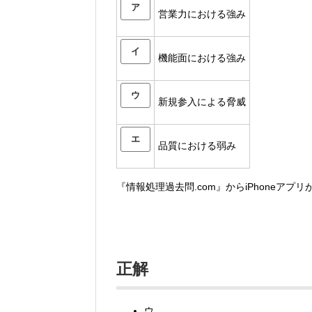
ア
営業力における強み
イ
機能面における強み
ウ
新規参入による脅威
エ
品質における弱み
『情報処理過去問.com』からiPhoneアプ
正解
ウ