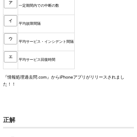
ア
一定期間内での中断の数
イ
平均故障間隔
ウ
平均サービス・インシデント間隔
エ
平均サービス回復時間
『情報処理過去問.com』からiPhoneアプリがリリースされまし
た！！
正解