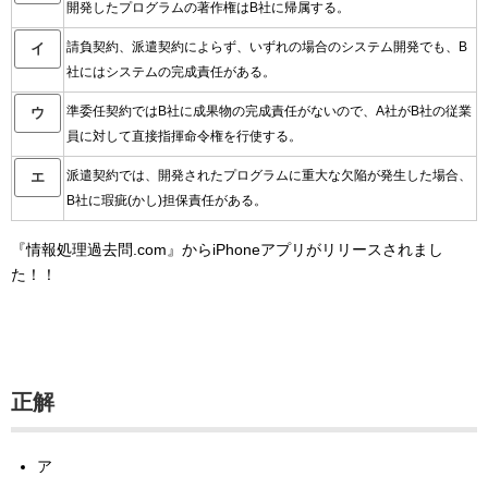
開発したプログラムの著作権はB社に帰属する。
請負契約、派遣契約によらず、いずれの場合のシステム開発でも、B
イ
社にはシステムの完成責任がある。
準委任契約ではB社に成果物の完成責任がないので、A社がB社の従業
ウ
員に対して直接指揮命令権を行使する。
派遣契約では、開発されたプログラムに重大な欠陥が発生した場合、
エ
B社に瑕疵(かし)担保責任がある。
『情報処理過去問.com』からiPhoneアプリがリリースされまし
た！！
正解
ア