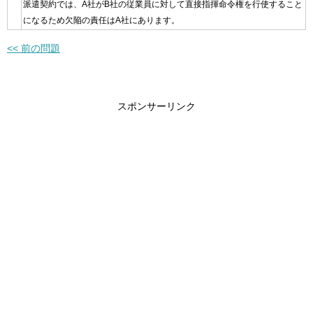
派遣契約では、A社がB社の従業員に対して直接指揮命令権を行使すること
になるため欠陥の責任はA社にあります。
<< 前の問題
スポンサーリンク