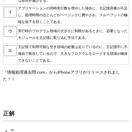
な部分が減少する。
アプリケーションの同時実行数を増やした場合に、主記憶容量が不足
イ
し、処理時間のほとんどがページングに費やされ、スループットの極
端な低下を招くことである。
実行時のプログラム領域の大きさに制限があるときに、必要になった
ウ
モジュールを主記憶に取り込む手法である。
主記憶で利用可能な空き領域の総量は足りているのに、主記憶中に不
エ
連続で散在しているので、大きなフログラムをロードする領域が確保
できないことである。
『情報処理過去問.com』からiPhoneアプリがリリースされまし
た！！
正解
ア