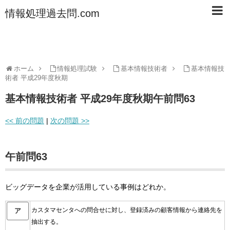
情報処理過去問.com
ホーム
情報処理試験
基本情報技術者
基本情報技
術者 平成29年度秋期
基本情報技術者 平成29年度秋期午前問63
<< 前の問題
|
次の問題 >>
午前問63
ビッグデータを企業が活用している事例はどれか。
カスタマセンタへの問合せに対し、登録済みの顧客情報から連絡先を
ア
抽出する。