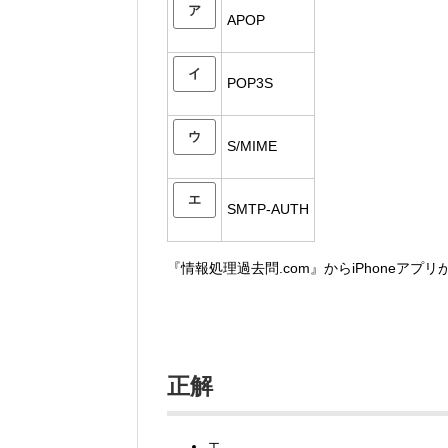
ア
APOP
イ
POP3S
ウ
S/MIME
エ
SMTP-AUTH
『情報処理過去問.com』からiPhoneアプ
正解
エ