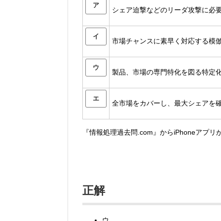
ア
シェア迫撃などのリーダ攻撃に必
イ
市場チャンスに素早く対応する模
ウ
製品、市場の専門特化を図る特定
エ
全市場をカバーし、最大シェアを
『情報処理過去問.com』からiPhoneアプ
正解
ウ