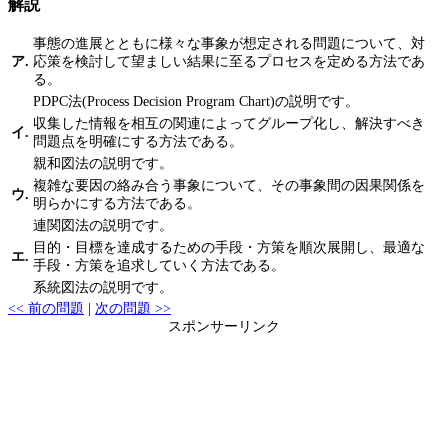
解説
事態の進展とともに様々な事象が想定される問題について、対
ア.
応策を検討して望ましい結果に至るプロセスを定める方法であ
る。
PDPC法(Process Decision Program Chart)の説明です。
収集した情報を相互の関連によってグループ化し、解決すべき
イ.
問題点を明確にする方法である。
親和図法の説明です。
複雑な要因の絡み合う事象について、その事象間の因果関係を
ウ.
明らかにする方法である。
連関図法の説明です。
目的・目標を達成するための手段・方策を順次展開し、最適な
エ.
手段・方策を追求していく方法である。
系統図法の説明です。
<< 前の問題
|
次の問題 >>
スポンサーリンク