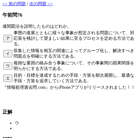
<< 前の問題
|
次の問題 >>
午前問76
連関図法を説明したものはどれか。
事態の進展とともに様々な事象が想定される問題について、対
ア
応策を検討して望ましい結果に至るプロセスを定める方法であ
る。
収集した情報を相互の関連によってグループ化し、解決すべき
イ
問題点を明確にする方法である。
複雑な要因の絡み合う事象について、その事象間の因果関係を
ウ
明らかにする方法である。
目的・目標を達成するための手段・方策を順次展開し、最適な
エ
手段・方策を追求していく方法である。
『情報処理過去問.com』からiPhoneアプリがリリースされました！！
正解
ウ