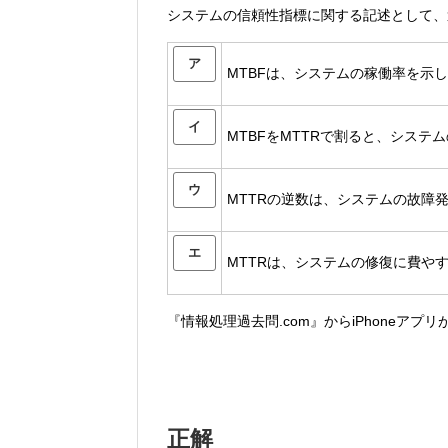
システムの信頼性指標に関する記述として、
ア
MTBFは、システムの稼働率を示
イ
MTBFをMTTRで割ると、シス
ウ
MTTRの逆数は、システムの故障
エ
MTTRは、システムの修復に費や
『情報処理過去問.com』からiPhoneアプ
正解