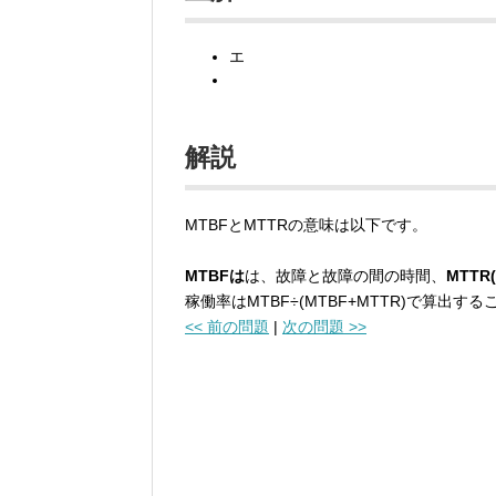
エ
解説
MTBFとMTTRの意味は以下です。
MTBFは
は、故障と故障の間の時間、
MTTR(
稼働率はMTBF÷(MTBF+MTTR)で算出す
<< 前の問題
|
次の問題 >>