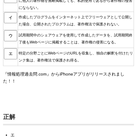
に他人の著作物を無断掲載しても、私的使用であるから著作権の侵害
にならない。
作成したプログラムをインターネット上でフリーウェアとして公開し
イ
た場合、公開されたプログラムは、著作権法で保護されない。
試用期間中のシェアウェアを使用して作成したデータを、試用期間終
ウ
了後もWebページに掲載することは、著作権の侵害になる。
特定の分野ごとにWebページのURLを収集し、独自の解釈を付けたリ
エ
ンク集は、著作権法で保護され得る。
『情報処理過去問.com』からiPhoneアプリがリリースされまし
た！！
正解
エ