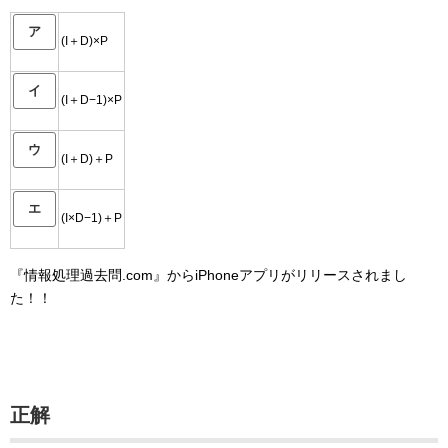
ア
(I＋D)×P
イ
(I＋D−1)×P
ウ
(I＋D)＋P
エ
(I×D−1)＋P
『情報処理過去問.com』からiPhoneアプリがリリースされまし
た！！
正解