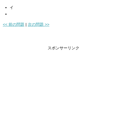
イ
<< 前の問題
|
次の問題 >>
スポンサーリンク