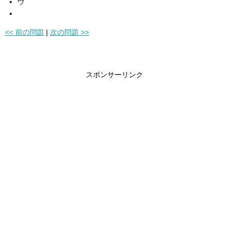
ウ
<< 前の問題
|
次の問題 >>
スポンサーリンク