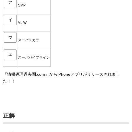
ア
SMP
イ
VLIW
ウ
スーパスカラ
エ
スーパパイプライン
『情報処理過去問.com』からiPhoneアプリがリリースされまし
た！！
正解