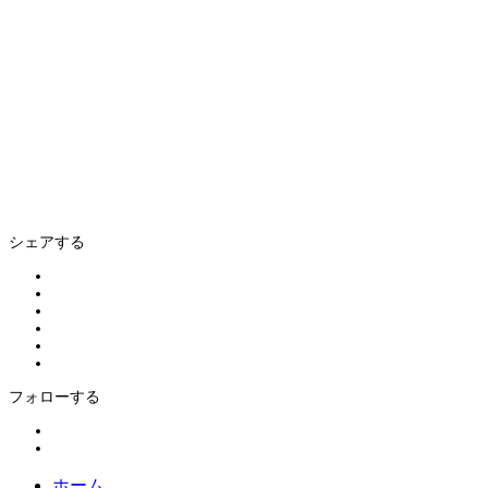
シェアする
フォローする
ホーム