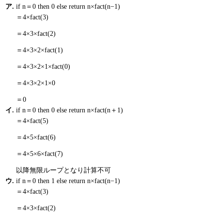
ア.
if n＝0 then 0 else return n×fact(n−1)
＝4×fact(3)
＝4×3×fact(2)
＝4×3×2×fact(1)
＝4×3×2×1×fact(0)
＝4×3×2×1×0
＝0
イ.
if n＝0 then 0 else return n×fact(n＋1)
＝4×fact(5)
＝4×5×fact(6)
＝4×5×6×fact(7)
以降無限ループとなり計算不可
ウ.
if n＝0 then 1 else return n×fact(n−1)
＝4×fact(3)
＝4×3×fact(2)