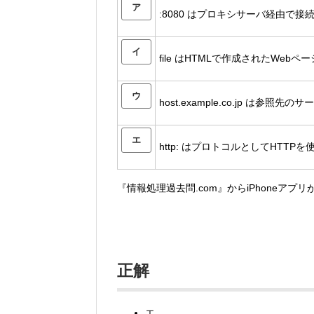
ア
:8080 はプロキシサーバ経由で
イ
file はHTMLで作成されたWe
ウ
host.example.co.jp は
エ
http: はプロトコルとしてHTT
『情報処理過去問.com』からiPhoneアプ
正解
エ