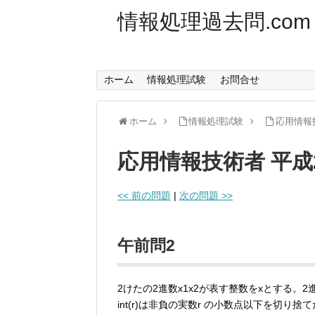
情報処理過去問.com
ホーム
情報処理試験
お問合せ
ホーム
情報処理試験
応用情報
応用情報技術者 平成
<< 前の問題
|
次の問題 >>
午前問2
2けたの2進数x1x2が表す整数をxとする。
int(r)は非負の実数r の小数点以下を切り