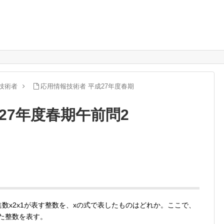
技術者
応用情報技術者 平成27年度春期
27年度春期午前問2
2進数x2x1が表す整数を、xの式で表したものはどれか。ここで、
捨てた整数を表す。