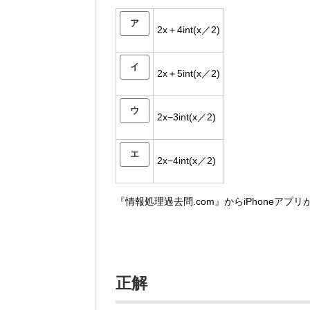
ア
2x＋4int(x／2)
イ
2x＋5int(x／2)
ウ
2x−3int(x／2)
エ
2x−4int(x／2)
『情報処理過去問.com』からiPhoneアプ
正解