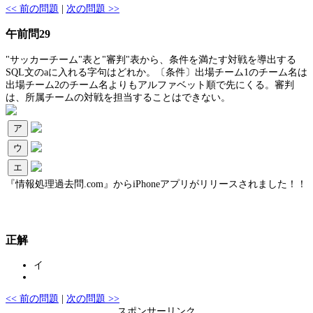
<< 前の問題
|
次の問題 >>
午前問29
"サッカーチーム"表と"審判"表から、条件を満たす対戦を導出する
SQL文のaに入れる字句はどれか。〔条件〕出場チーム1のチーム名は
出場チーム2のチーム名よりもアルファベット順で先にくる。審判
は、所属チームの対戦を担当することはできない。
ア
ウ
エ
『情報処理過去問.com』からiPhoneアプリがリリースされました！！
正解
イ
<< 前の問題
|
次の問題 >>
スポンサーリンク