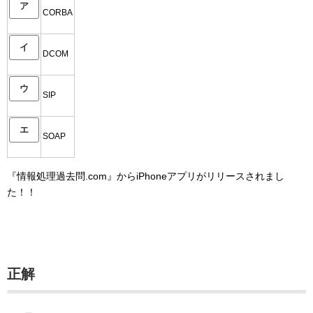
ア
CORBA
イ
DCOM
ウ
SIP
エ
SOAP
『情報処理過去問.com』からiPhoneアプリがリリースされまし
た！！
正解