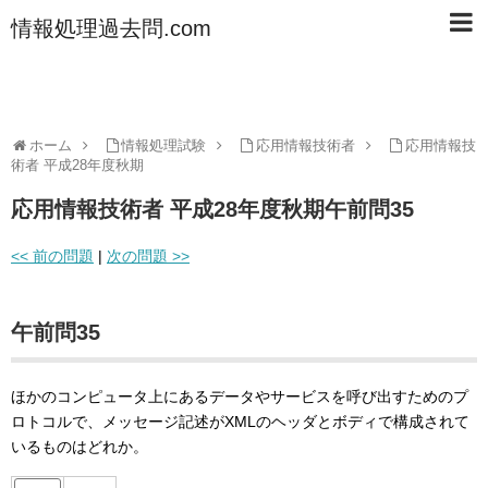
情報処理過去問.com
ホーム
情報処理試験
応用情報技術者
応用情報技
術者 平成28年度秋期
応用情報技術者 平成28年度秋期午前問35
<< 前の問題
|
次の問題 >>
午前問35
ほかのコンピュータ上にあるデータやサービスを呼び出すためのプ
ロトコルで、メッセージ記述がXMLのヘッダとボディで構成されて
いるものはどれか。