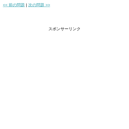
<< 前の問題
|
次の問題 >>
スポンサーリンク