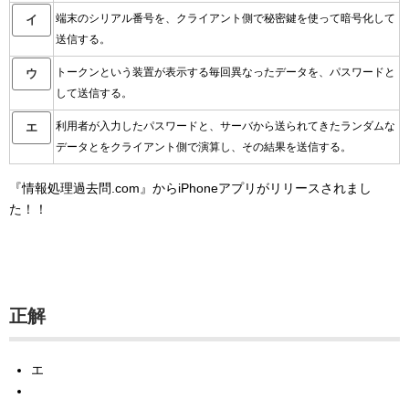
端末のシリアル番号を、クライアント側で秘密鍵を使って暗号化して
イ
送信する。
トークンという装置が表示する毎回異なったデータを、パスワードと
ウ
して送信する。
利用者が入力したパスワードと、サーバから送られてきたランダムな
エ
データとをクライアント側で演算し、その結果を送信する。
『情報処理過去問.com』からiPhoneアプリがリリースされまし
た！！
正解
エ