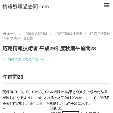
情報処理過去問.com
ホーム
情報処理試験
応用情報技術者
応用情報技
術者 平成29年度秋期
応用情報技術者 平成29年度秋期午前問28
<< 前の問題
|
次の問題 >>
午前問28
関係R(ID、A、B、C)のA、Cへの射影の結果とSQL文で求めた結果
が同じになるように、aに入れるべき字句はどれか。ここで、関係R
を表Tで実現し、表Tに各行を格納したものを次に示す。