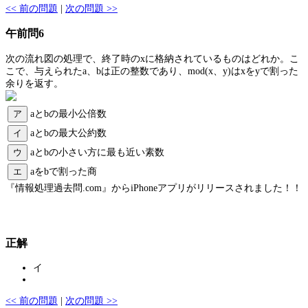
<< 前の問題
|
次の問題 >>
午前問6
次の流れ図の処理で、終了時のxに格納されているものはどれか。こ
こで、与えられたa、bは正の整数であり、mod(x、y)はxをyで割った
余りを返す。
ア
aとbの最小公倍数
イ
aとbの最大公約数
ウ
aとbの小さい方に最も近い素数
エ
aをbで割った商
『情報処理過去問.com』からiPhoneアプリがリリースされました！！
正解
イ
<< 前の問題
|
次の問題 >>