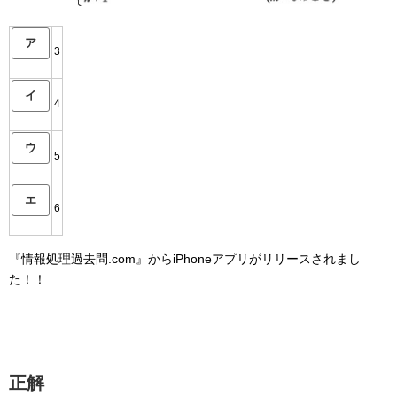
ア
3
イ
4
ウ
5
エ
6
『情報処理過去問.com』からiPhoneアプリがリリースされまし
た！！
正解