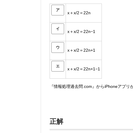
ア
x＋x/2＝22n
イ
x＋x/2＝22n−1
ウ
x＋x/2＝22n+1
エ
x＋x/2＝22n+1−1
『情報処理過去問.com』からiPhoneアプ
正解