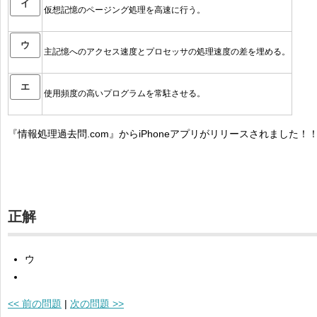
イ
仮想記憶のページング処理を高速に行う。
ウ
主記憶へのアクセス速度とプロセッサの処理速度の差を埋める。
エ
使用頻度の高いプログラムを常駐させる。
『情報処理過去問.com』からiPhoneアプリがリリースされました！
正解
ウ
<< 前の問題
|
次の問題 >>