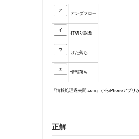
ア
アンダフロー
イ
打切り誤差
ウ
けた落ち
エ
情報落ち
『情報処理過去問.com』からiPhoneアプ
正解