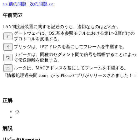
<< 前の問題
|
次の問題 >>
午前問57
LAN間接続装置に関する記述のうち、適切なものはどれか。
ゲートウェイは、OSI基本参照モデルにおける第1〜3層だけの
ア
プロトコルを変換する。
イ
ブリッジは、IPアドレスを基にしてフレームを中継する。
リピータは、同種のセグメント間で信号を増幅することによっ
ウ
て伝送距離を延長する。
エ
ルータは、MACアドレスを基にしてフレームを中継する。
『情報処理過去問.com』からiPhoneアプリがリリースされました！！
正解
ウ
解説
リピータ(Repeater)