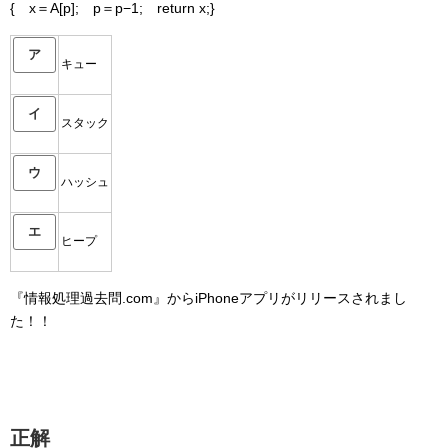
{ x＝A[p]; p＝p−1; return x;}
ア
キュー
イ
スタック
ウ
ハッシュ
エ
ヒープ
『情報処理過去問.com』からiPhoneアプリがリリースされまし
た！！
正解