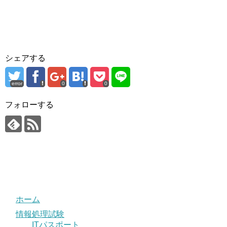
シェアする
error
0
0
フォローする
ホーム
情報処理試験
ITパスポート