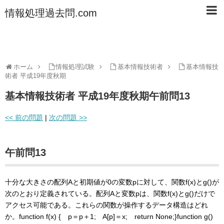
情報処理過去問.com
ホーム
情報処理試験
基本情報技術者
基本情報技
術者 平成19年度秋期
基本情報技術者 平成19年度秋期午前問13
<< 前の問題
|
次の問題 >>
午前問13
十分な大きさの配列Aと初期値が0の変数pに対して、関数f(x)とg()が
次のとおり定義されている。配列Aと変数pは、関数f(x)とg()だけで
アクセス可能である。これらの関数が操作するデータ構造はどれ
か。function f(x) { p＝p＋1; A[p]＝x; return None;}function g()