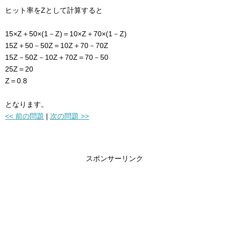
ヒット率をZとして計算すると
15×Z＋50×(1－Z)＝10×Z＋70×(1－Z)
15Z＋50－50Z＝10Z＋70－70Z
15Z－50Z－10Z＋70Z＝70－50
25Z＝20
Z＝0.8
となります。
<< 前の問題
|
次の問題 >>
スポンサーリンク