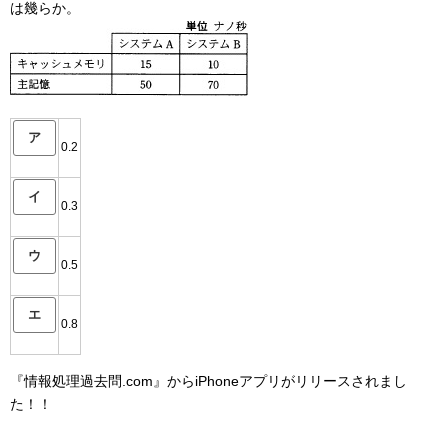
は幾らか。
ア
0.2
イ
0.3
ウ
0.5
エ
0.8
『情報処理過去問.com』からiPhoneアプリがリリースされまし
た！！