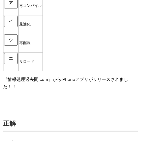
ア
再コンパイル
イ
最適化
ウ
再配置
エ
リロード
『情報処理過去問.com』からiPhoneアプリがリリースされまし
た！！
正解