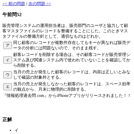
<< 前の問題
|
次の問題 >>
午前問52
販売管理システムの運用担当者は、販売部門のユーザと協力して顧
客マスタファイルのレコードを整備することにした。このときマス
タファイルの整備方針として、適切なものはどれか。
同じ顧客のレコードが複数件存在してもキーが異なれば販売デ
ア
ータの分析には問題ないので、そのまま残す。
顧客レコードを削除する場合は、その顧客コードが販売管理シ
イ
ステム及び関連システム内で使われていないことを確認してか
ら削除する。
当月の売上が発生した顧客のレコードは、内容は正しいとみな
ウ
して確認の対象外とする。
当月の売上が発生しなかった顧客のレコードは、スペース効率
エ
の観点から、月末に物理的に削除する。
『情報処理過去問.com』からiPhoneアプリがリリースされました！！
正解
イ