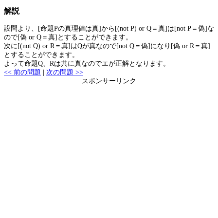
解説
設問より、[命題Pの真理値は真]から[(not P) or Q＝真]は[not P＝偽]な
ので[偽 or Q＝真]とすることができます。
次に[(not Q) or R＝真]はQが真なので[not Q＝偽]になり[偽 or R＝真]
とすることができます。
よって命題Q、Rは共に真なのでエが正解となります。
<< 前の問題
|
次の問題 >>
スポンサーリンク