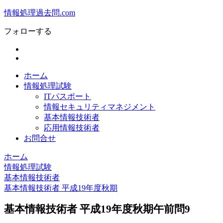
情報処理過去問.com
フォローする
ホーム
情報処理試験
ITパスポート
情報セキュリティマネジメント
基本情報技術者
応用情報技術者
お問合せ
ホーム
情報処理試験
基本情報技術者
基本情報技術者 平成19年度秋期
基本情報技術者 平成19年度秋期午前問9