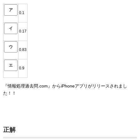
ア
0.1
イ
0.17
ウ
0.83
エ
0.9
『情報処理過去問.com』からiPhoneアプリがリリースされまし
た！！
正解