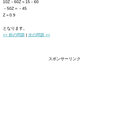
10Z－60Z＝15－60
－50Z＝－45
Z＝0.9
となります。
<< 前の問題
|
次の問題 >>
スポンサーリンク