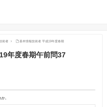
技術者
基本情報技術者 平成19年度春期
19年度春期午前問37
どれか。