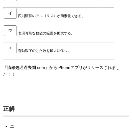
イ
四則演算のアルゴリズムが簡素化できる。
ウ
表現可能な数値の範囲を拡大する。
エ
有効数字のけた数を最大に保つ。
『情報処理過去問.com』からiPhoneアプリがリリースされまし
た！！
正解
エ