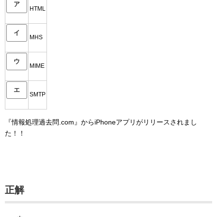
ア
HTML
イ
MHS
ウ
MIME
エ
SMTP
『情報処理過去問.com』からiPhoneアプリがリリースされまし
た！！
正解