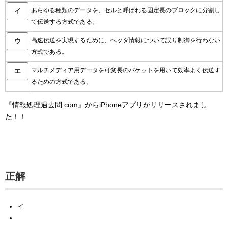
あらゆる種類のデータを、セルと呼ばれる固定長のブロックに分割し
イ
て伝送する方式である。
高速伝送を実現するために、ヘッダ情報について誤り制御を行わない
ウ
方式である。
マルチメディア用データを可変長のパケットを用いて効率よく伝送す
エ
るための方式である。
『情報処理過去問.com』からiPhoneアプリがリリースされまし
た！！
正解
イ