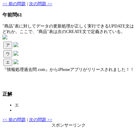
<< 前の問題
|
次の問題 >>
午前問61
"商品"表に対してデータの更新処理が正しく実行できるUPDATE文は
どれか。ここで、"商品"表は次のCREATE文で定義されている。
ア
ウ
エ
『情報処理過去問.com』からiPhoneアプリがリリースされました！！
正解
エ
<< 前の問題
|
次の問題 >>
スポンサーリンク