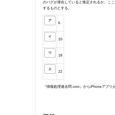
のバグが潜在していると推定されるか。ここ
するものとする。
ア
6
イ
10
ウ
18
エ
22
『情報処理過去問.com』からiPhoneアプ