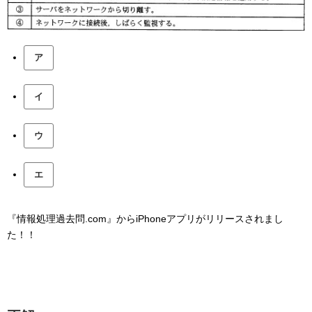
ア
イ
ウ
エ
『情報処理過去問.com』からiPhoneアプリがリリースされまし
た！！