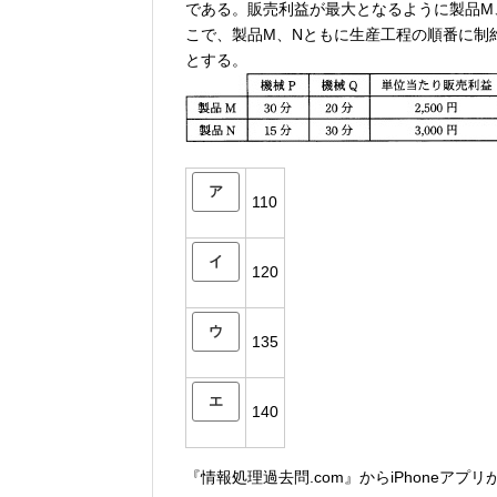
である。販売利益が最大となるように製品M
こで、製品M、Nともに生産工程の順番に制
とする。
ア
110
イ
120
ウ
135
エ
140
『情報処理過去問.com』からiPhoneアプ