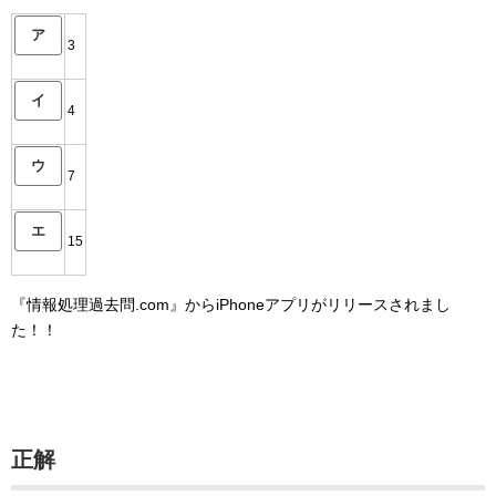
ア
3
イ
4
ウ
7
エ
15
『情報処理過去問.com』からiPhoneアプリがリリースされまし
た！！
正解