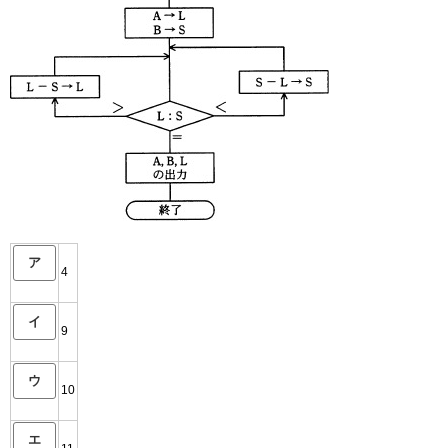
ア
4
イ
9
ウ
10
エ