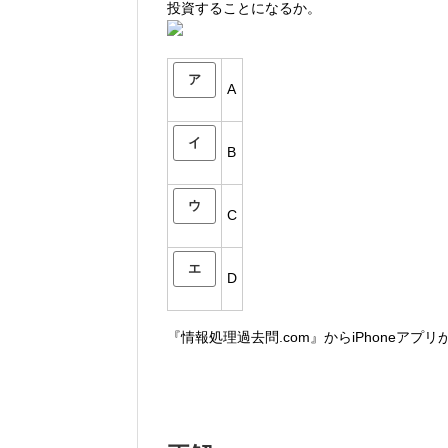
投資することになるか。
ア
A
イ
B
ウ
C
エ
D
『情報処理過去問.com』からiPhoneアプ