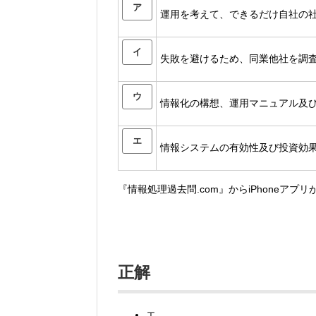
ア
運用を考えて、できるだけ自社の
イ
失敗を避けるため、同業他社を調
ウ
情報化の構想、運用マニュアル及
エ
情報システムの有効性及び投資効
『情報処理過去問.com』からiPhoneアプ
正解
エ