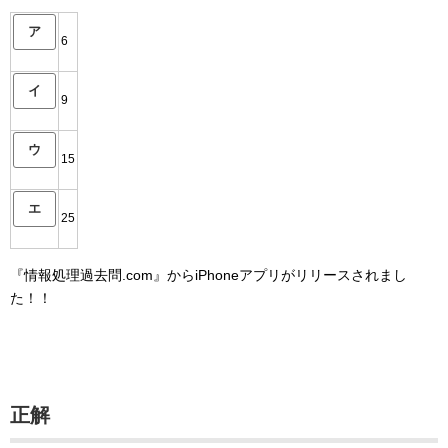
ア
6
イ
9
ウ
15
エ
25
『情報処理過去問.com』からiPhoneアプリがリリースされまし
た！！
正解