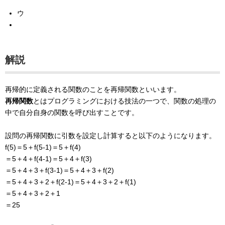
ウ
解説
再帰的に定義される関数のことを再帰関数といいます。
再帰関数
とはプログラミングにおける技法の一つで、関数の処理の
中で自分自身の関数を呼び出すことです。
設問の再帰関数に引数を設定し計算すると以下のようになります。
f(5)＝5＋f(5-1)＝5＋f(4)
＝5＋4＋f(4-1)＝5＋4＋f(3)
＝5＋4＋3＋f(3-1)＝5＋4＋3＋f(2)
＝5＋4＋3＋2＋f(2-1)＝5＋4＋3＋2＋f(1)
＝5＋4＋3＋2＋1
＝25