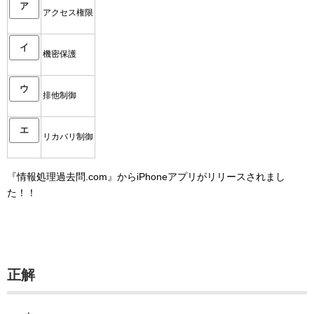
ア
アクセス権限
イ
機密保護
ウ
排他制御
エ
リカバリ制御
『情報処理過去問.com』からiPhoneアプリがリリースされまし
た！！
正解