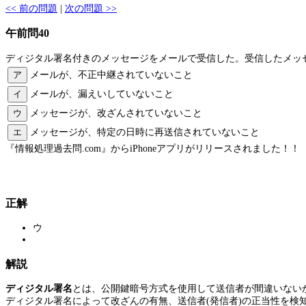
<< 前の問題
|
次の問題 >>
午前問40
ディジタル署名付きのメッセージをメールで受信した。受信したメッ
ア
メールが、不正中継されていないこと
イ
メールが、漏えいしていないこと
ウ
メッセージが、改ざんされていないこと
エ
メッセージが、特定の日時に再送信されていないこと
『情報処理過去問.com』からiPhoneアプリがリリースされました！！
正解
ウ
解説
ディジタル署名
とは、公開鍵暗号方式を使用して送信者が間違いない
ディジタル署名によって改ざんの有無、送信者(発信者)の正当性を検