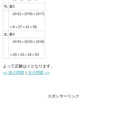
ウ.
案3
(4×2)＋(3×9)＋(3×7)
＝8＋27＋21＝56
エ.
案4
(4×5)＋(3×5)＋(3×6)
＝20＋15＋18＝53
よって正解はイとなります。
<< 前の問題
|
次の問題 >>
スポンサーリンク